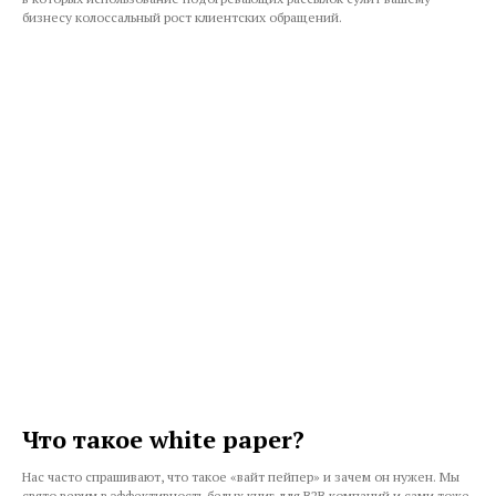
бизнесу колоссальный рост клиентских обращений.
Что такое white paper?
Нас часто спрашивают, что такое «вайт пейпер» и зачем он нужен. Мы
свято верим в эффективность белых книг для В2В компаний и сами тоже